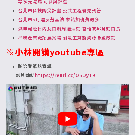
等多元職場 可參與評選
台北市科技降災計畫 公共工程優先列管
台北市5月違反勞基法 未給加班費最多
洪申翰赴日內瓦首辦周邊活動 會晤友邦勞動首長
串聯產業鏈拓展案場 沼氣生質能資源聯盟啟動
※小林開講youtube專區
防治登革熱宣導
影片連結
https://reurl.cc/O6Oy19