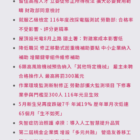
留住高階人才 立委促修正所得稅法 擴大必要費用範
疇 財政部同意檢討
就服乙級檢定 116年度改採電腦測試 勞動部: 合格率
不受影響、評分更精準
屋頂設光電8月上路 國土署：對建案成本影響低
降低職災 修正移動式起重機補助要點 中小企業納入
補助 增關鍵零組件維修補助
6類高風險機械預告納入「其他特定機械」 雇主未聘
合格操作人 最高將罰300萬元
作業環境監測新制修正 勞動部擴大監測項目 下修專
業參與門檻至300人 116年元旦生效
5月新生兒再度跌破7千 年減19% 歷年單月次低連
65個月「生不如死」
失智症防治照護 卓揆：導入人工智慧提升品質
第二屆桃金企業獎 增設「多元共融」 營造友善移工