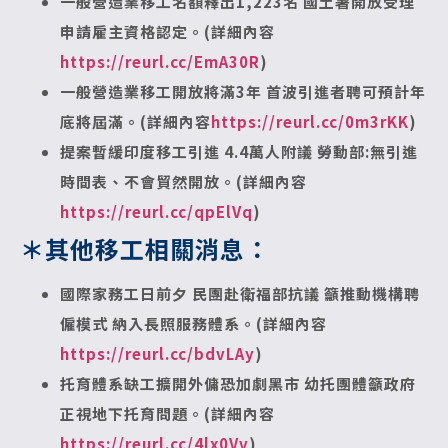
一般營造業移工名額釋出1,223名
國土署開放受理
申請雇主資格認定。(詳細內容
https://reurl.cc/EmA30R
)
一般營造業移工開放將滿3年
首波引進者聘可預計年
底將屆滿。(詳細內容
https://reurl.cc/0m3rKK
)
提案暫緩印度移工引進 4.4萬人附議 勞動部:無引進
時間表、不會貿然開放。(詳細內容
https://reurl.cc/qpElVq
)
＊其他移工相關消息：
國際家務工日前夕 民團赴衛福部抗議
籲推動機構聘
僱模式 納入長照服務體系。(詳細內容
https://reurl.cc/bdvLAy
)
托育體系缺工擴開外傭恐加劇黑市
幼托團體籲政府
正視地下托育問題。(詳細內容
https://reurl.cc/4lx0Vv
)