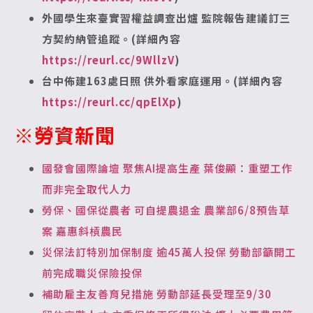
外國學生來臺實習權益調查出爐
監院報告建議訂三
方契約納管追蹤。(詳細內容
https://reurl.cc/9WllzV
)
台中佈建163處日照 供外看家庭運用。(詳細內容
https://reurl.cc/qpElXp
)
※勞資新聞
國發會國際論壇 聚焦AI提高生產 葉俊顯：重塑工作
而非完全取代人力
勞保、國保從農者 可自提農退金 農業部6/8預告草
案 嘉惠斜槓農民
災保法訂特別加保制度 逾45萬人投保 勞動部籲開工
前完成職災保險投保
補助雇主友善育兒措施 勞動部延長受理至9/30