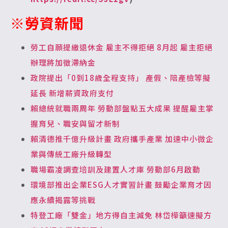
※勞資新聞
勞工自願提繳退休金 雇主不得拒絕 8月起 雇主拒絕
辦理將加徵滯納金
政院提出「0到18歲全程支持」 產假、陪產檢等擬
延長 新增薪資政府支付
賴總統就職兩周年 勞動部盤點五大成果 提醒雇主掌
握育兒、職安與留才新制
賴清德推千億升級計畫 政府攜手產業 加速中小微企
業與傳統工廠升級轉型
職場霸凌調查培訓及建置人才庫 勞動部6月啟動
環境部推出企業ESG人才實習計畫 鼓勵企業育才因
應永續揭露等挑戰
特登工廠「雙金」地方得自主減免 林岱樺籲速擬方