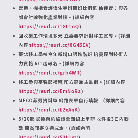
營造、機構看護僑生專班開班比例低
徐佳青：與各
部會討論強化產業對接。(詳細內容
https://reurl.cc/18L1oQ
)
回收業工作環境多元 立委要求針對移工宣導。(詳細
內容
https://reurl.cc/6G45EV
)
臺北移工學校今年新增口語進階班
培養達到技術人
力資格 6/1起報名。(詳細內容
https://reurl.cc/grb4WR
)
移工參與宰牲節禮拜 印方籲雇主准假。(詳細內容
https://reurl.cc/EmNoRa
)
MECO
菲勞資料庫 網路表單自行填報。(詳細內容
https://reurl.cc/L2xAnK
)
5/20起 彰縣解約驗證全面線上申辦 收件後3日內聯
繫 節省郵寄交通成本。(詳細內容
https://reurl.cc/53L1gv
)