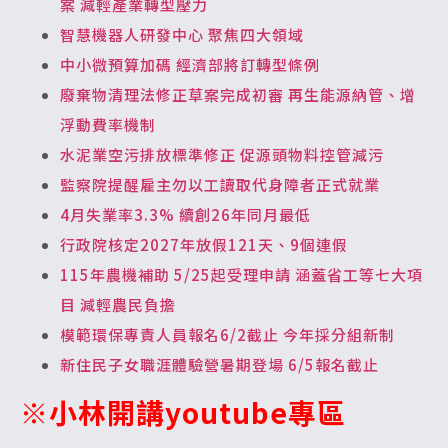
案 減輕產業轉型壓力
智慧機器人研發中心 聚焦四大領域
中小微預算加碼 經濟部將訂轉型條例
廢棄物清理法修正草案完成初審 再生能源納管、增
浮動費率機制
水泥業空污排放標準修正 促源頭物料控管減污
監察院提醒雇主勿以工讀取代身障者正式就業
4月失業率3.3% 續創26年同月最低
行政院核定2027年放假121天、9個連假
115年農機補助 5/25起受理申請 涵蓋省工等七大項
目 減輕農民負擔
模範環保專責人員報名6/2截止 今年採分組新制
新住民子女職涯體驗營暑期登場 6/5報名截止
※小林開講youtube專區