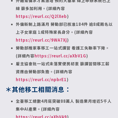
外籍幫傭求才案激增 預約大塞車
線上申辦系統已上
線 籲多加利用。(詳細內容
https://reurl.cc/Q2lXeb
)
外傭新制上路滿月 勞動部已核准184件
逾8成兩名以
上子女家庭 1成特殊家長身分。(詳細內容
https://reurl.cc/9WA7Xj
)
勞動部推家事移工一站式講習 看護工失聯率下降。
(詳細內容
https://reurl.cc/aXbV1G
)
雇主協會批一站式未落實便民初衷
籲講習間移工薪
資應由勞動部負擔。(詳細內容
https://reurl.cc/npbrE1
)
＊其他移工相關消息：
全臺移工總數4月底突破88萬人
製造業月增近5千人
集中AI產業。(詳細內容
https://reurl.cc/aXbVA9
)