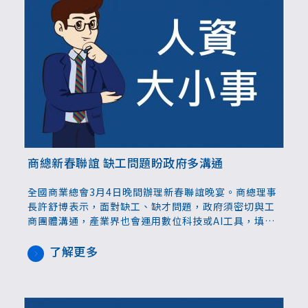
商總新春聯誼 缺工問題盼政府多溝通
全國商業總會3月4日晚間辦理新春聯誼晚宴。商總理事
長許舒博表示，面對缺工、缺才問題，政府須密切與工
商團體溝通，產業界也會運用數位科技或AI工具，填補
部分勞動力空缺。在淨零轉型方面，商總也將輔導產業
進行基本的碳盤查，並投入綠領人才的培育，建構屬於
了解更多
服務業、中小企業的輔導機制。