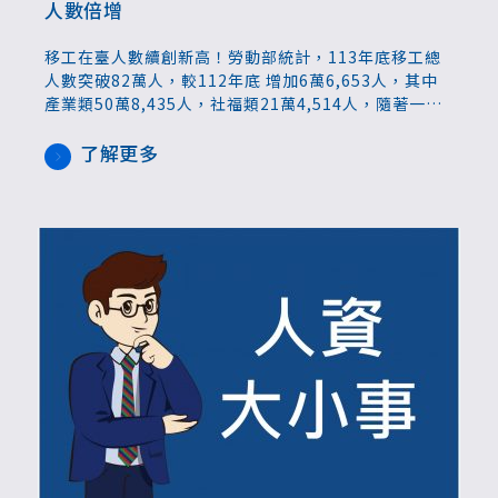
人數倍增
移工在臺人數續創新高！勞動部統計，113年底移工總
人數突破82萬人，較112年底 增加6萬6,653人，其中
產業類50萬8,435人，社福類21萬4,514人，隨著一般
營造業開放後陸續完成引進，人數成長顯著。按國籍別
來看，以印尼籍30萬2,920人最多，其次為越南籍28萬
了解更多
3,584人，菲律賓、泰國籍則分別有16萬596人、7萬
2,981人。