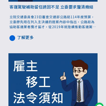
客運駕駛補助留任誘因不足 立委要求釐清癥結
立院交通委員會23日審查交通部公路局114年度預算，
立委廖先翔在列入主決議的提案內容中指出，公路局為
協助客運業者攬才留才，從2019年就陸續推動客運駕駛
就業補助方案，但近7年公路汽車客運駕駛人數大減
2,131人，因此要求公路局釐清駕駛離職癥結，提出專
了解更多
案報告。