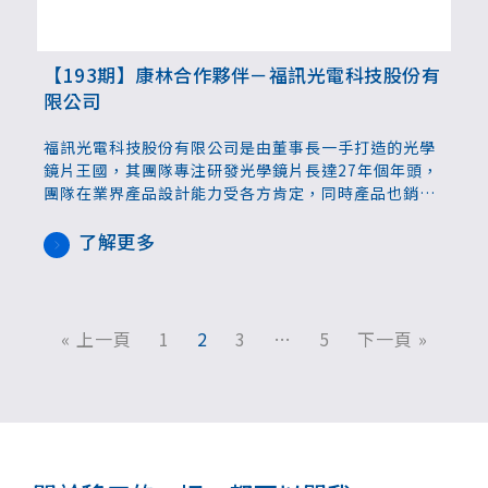
【193期】康林合作夥伴－福訊光電科技股份有
限公司
福訊光電科技股份有限公司是由董事長一手打造的光學
鏡片王國，其團隊專注研發光學鏡片長達27年個年頭，
團隊在業界產品設計能力受各方肯定，同時產品也銷售
至全球各地，提供高階、高品質及高附加價值，打下高
度的國際知名度成為全球頂尖的技術品牌。
了解更多
« 上一頁
1
2
3
…
5
下一頁 »