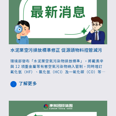
水泥業空污排放標準修正 促源頭物料控管減污
環境部發布「水泥業空氣污染物排放標準」，將戴奧辛
與 12 項重金屬等有害空氣污染物納入管制，同時增訂
氟化氫（HF）、氯化氫（HCl）及一氧化碳（CO）等標
準，並導入原物料與替代燃料篩選的料源管控機制，引
導產業積極落實源頭減量。
了解更多