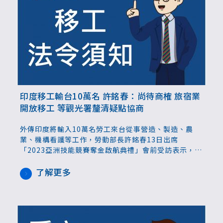
印度移工輸台10萬名 許銘春：尚待商榷 旅宿業
開放移工 等觀光署釐清疑點協商
外傳印度將輸入10萬名勞工來台從事營造、製造、農
業、機構看護等工作，勞動部長許銘春13日出席
「2023亞洲技能競賽奪金啟航典禮」會前受訪表示，行
政院已核定與印度簽署MOU內容，待簽署完成後，才能
進行後續工作層級會議，才會正式公告，數量無法確定
了解更多
是10萬名、細節還要再談。