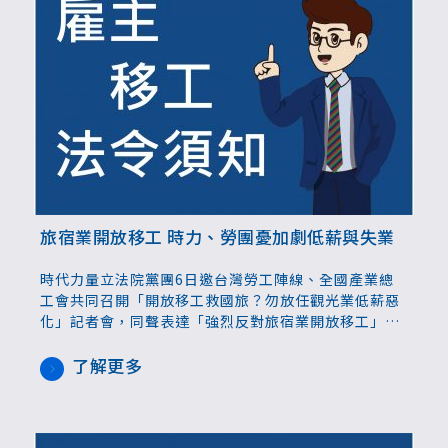
旅宿業開放移工 時力、勞團憂加劇低薪與失業
時代力量立法院黨團6日邀台灣勞工陣線、全國產業總
工會共同召開「開放移工救國旅？勿放任觀光業低薪惡
化」記者會，同聲表達「強烈反對旅宿業開放移工」的
立場。 立委王婉諭指出，旅宿業一方面說房務、清潔人
員工作很辛苦，沒有人要做，但那麼辛苦的工作，卻只
了解更多
願意給很低的薪水。而勞動部推介了許多勞工，業者卻
連面試機會都不給。質疑旅宿業是真的缺工，還是只是
缺「廉價勞工」？