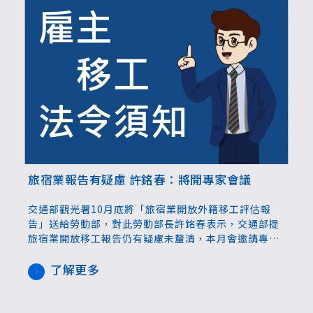
旅宿業報告有疑慮 許銘春：將開專家會議
交通部觀光署10月底將「旅宿業開放外籍移工評估報
告」送給勞動部，對此勞動部長許銘春表示，交通部提
旅宿業開放移工報告仍有疑慮未釐清，本月會邀請專家
學者等討論，她強調，在台灣勞動力還沒完全開發、有
些工作是壯世代非常適合的情況下，還是以本國優先。
了解更多