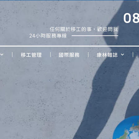
0
任何關於移工的事，歡迎問我
24小時服務專線
移工管理
國際服務
康林雜誌