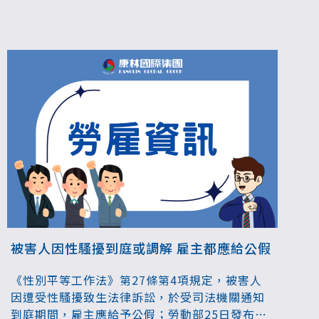
6.9%，呈現上升趨勢，提醒雇主不可掉以輕心。
被害人因性騷擾到庭或調解 雇主都應給公假
《性別平等工作法》第27條第4項規定，被害人
因遭受性騷擾致生法律訴訟，於受司法機關通知
到庭期間，雇主應給予公假；勞動部25日發布解