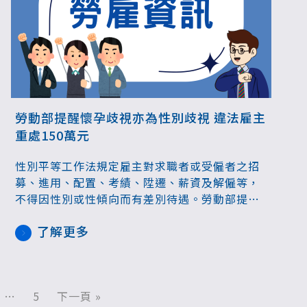
勞動部提醒懷孕歧視亦為性別歧視 違法雇主
重處150萬元
性別平等工作法規定雇主對求職者或受僱者之招
募、進用、配置、考績、陞遷、薪資及解僱等，
不得因性別或性傾向而有差別待遇。勞動部提
醒，性別歧視之禁止亦包含懷孕歧視，雇主若有
了解更多
懷孕歧視，將會開罰30萬元到150萬元，且會公
布違法雇主姓名。
…
5
下一頁 »