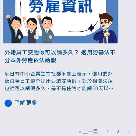
外籍員工安胎假可以請多久？ 適用勞基法不
分本外勞應依法給假
近日有中小企業主在社群平臺上表示，僱用的外
籍白領員工懷孕提出要請安胎假，對於相關法規
包括可以請假多久、是不是住院才能請30天以上
有疑問，向網友請教。對此勞動部說明，適用勞
了解更多
基法則無論本國籍或外國籍勞工都應依法給薪給
假，也提醒雇主勿因懷孕歧視觸法。
« 上一頁
1
2
3