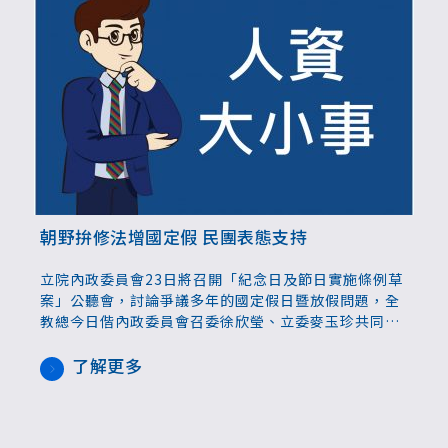
朝野拚修法增國定假 民團表態支持
立院內政委員會23日將召開「紀念日及節日實施條例草
案」公聽會，討論爭議多年的國定假日暨放假問題，全
教總今日偕內政委員會召委徐欣瑩、立委麥玉珍共同召
開記者會，肯定國會積極立法。勞團也發出聲明，表態
支持增加勞工休息時間。
了解更多