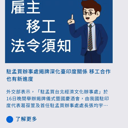
駐孟買辦事處揭牌深化臺印度關係 移工合作
也有新進度
外交部表示，「駐孟買台北經濟文化辦事處」於
16日晚間舉辦揭牌儀式暨國慶酒會，由我國駐印
度代表葛葆萱及首任駐孟買辦事處處長張均宇共
同主持，印度前國會議員庫瑪（Sujeet Kumar）
了解更多
等各界人士及當地領事團成員逾百人出席祝賀。