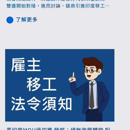
雙邊開始對接，進而討論、磋商引進印度移工各
項措施。何佩珊9月6日接受專訪，針對開放印度
了解更多
移工、提高中高齡勞動參與率以及缺工等議題做
回應。
臺印度MOU過初審 勞部：絕無政策轉彎 盼