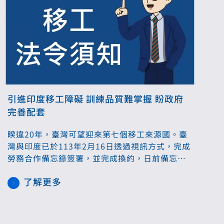
引進印度移工障礙 訓練品質難掌握 盼政府
完善配套
睽違20年，臺灣可望迎來第七個移工來源國。臺
灣與印度已於113年2月16日透過視訊方式，完成
勞務合作備忘錄簽署，並完成換約，日前備忘錄
已送立法院等待審議。然而國外訓練品質無法掌
了解更多
控，再加上引進新國籍的移工也會連帶營運成本
增加，恐成為仲介觀望的主要因素，未來究竟能
挹注多少基層勞動力，仍有待觀察。