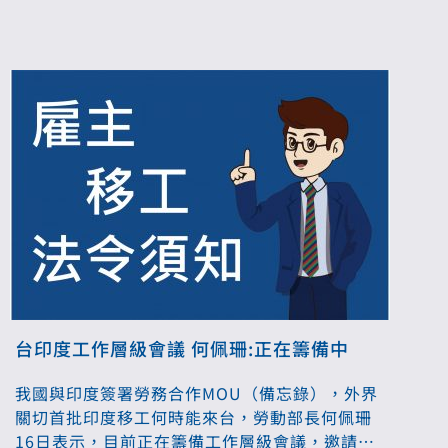
台印度工作層級會議 何佩珊:正在籌備中
我國與印度簽署勞務合作MOU（備忘錄），外界
關切首批印度移工何時能來台，勞動部長何佩珊
16日表示，目前正在籌備工作層級會議，邀請印