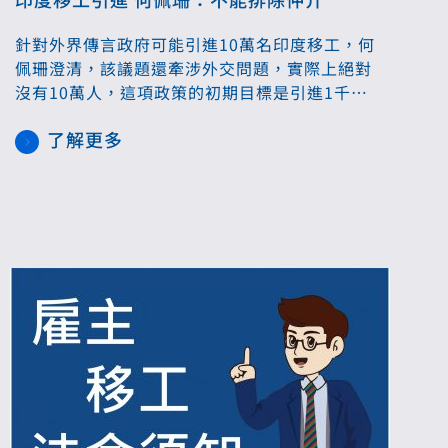
針對外界傳言政府可能引進10萬名印度移工，何
佩珊澄清，該議題還牽涉外交問題，實際上絕對
沒有10萬人，這項政策的初期目標是引進1千多
名印度移工，首批將在製造業投入。 她說，印度
了解更多
是一個善良、值得尊敬的國家，也有人口紅利，
有1%人口會英文、數理能力也強，交通部還希望
該國的新富階層來台觀光旅遊，這是很好的機
會，政府將謹慎推進這一計劃。