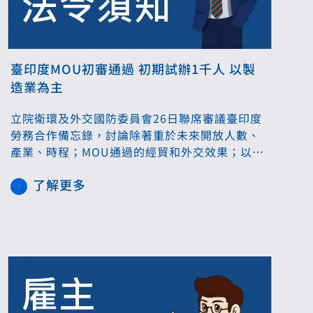
臺印度MOU初審通過 初期試辦1千人 以製
造業為主
立院衛環及外交國防委員會26日聯席審議臺印度
勞務合作備忘錄，討論除著重於未來開放人數、
產業、時程；MOU通過的經貿和外交效果；以及
如何直聘服務。多位立委詢問引進印度移工試辦
了解更多
計畫的具體規劃，勞動部長何佩珊表示，初期試
辦將以製造業為主，人數規模將會非常小預計約
1000人，且最快引進也是一年後。 多位立委也要
求勞動部注意移工生活適應上問題，也要考慮健
檢、醫療、無證失聯相關費用如何處理。