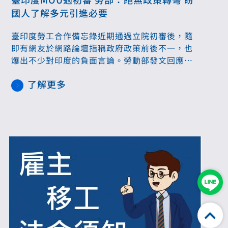
國人了解多元引進必要
臺印度勞工合作備忘錄近期通過立院初審後，隨
即有網友於網路論壇指稱政府政策前後不一，也
爆出不少對印度的負面言論。勞動部發文回應，
開拓移工來源國、降低依賴風險為一貫立場，也
了解更多
受到社會各界和朝野立委支持，澄清絕無政治因
素改變政策方向，開放印度移工初期將小規模試
辦並嚴格把關，也呼籲國人尊重差異，勿歧視對
待。