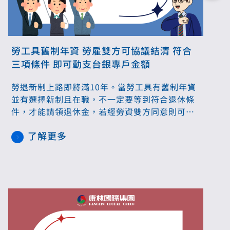
勞工具舊制年資 勞雇雙方可協議結清 符合
三項條件 即可動支台銀專戶金額
勞退新制上路即將滿10年。當勞工具有舊制年資
並有選擇新制且在職，不一定要等到符合退休條
件，才能請領退休金，若經勞資雙方同意則可合
意結清舊制年資，並可動支臺灣銀行勞工退休準
了解更多
備金專戶支付結清金，或事業單位另行籌措給
付。此外，移工轉換為中階人力身份，事業單位
就應該設立專戶，以桃園市為例，113年就有新
增約300家新設立，意味者更多事業單位雇主負
有勞工退休準備金提撥義務。