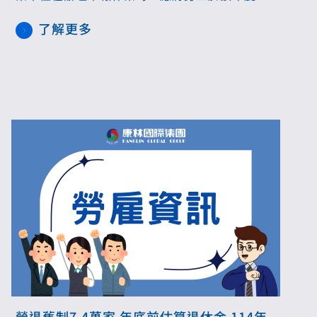
個人自願提繳的退休金金額，自薪資所得總額中
了解更多
扣除，以免勞工因此多繳稅款。
勞退舊制7.4萬家 年底前估算退休金 114年