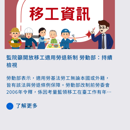
監院籲開放移工適用勞退新制 勞動部：持續
檢視
勞動部表示，適用勞基法勞工無論本國或外籍，
皆有該法與勞退條例保障。勞動部改制前勞委會
2006年令釋，係因考量藍領移工在臺工作有年限
規定，多不會成就退休要件，爰允可不計入勞退
了解更多
舊制提撥範圍，但移工若成就退休條件，雇主仍
應給付舊制退休金。