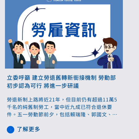
立委呼籲 建立勞退舊轉新銜接機制 勞動部
初步認為可行 將進一步研議
勞退新制上路將近21年，但目前仍有超過11萬5
千名的純舊制勞工，當中近九成已符合退休要
件。五一勞動節前夕，包括賴瑞隆、郭國文、鍾
佳濱在內等多名立委4月17日召開記者會，呼籲
了解更多
行政院、勞動部儘速建立「勞退舊轉新」的制
度，有條件開放「本國籍純舊制勞工」，在自願