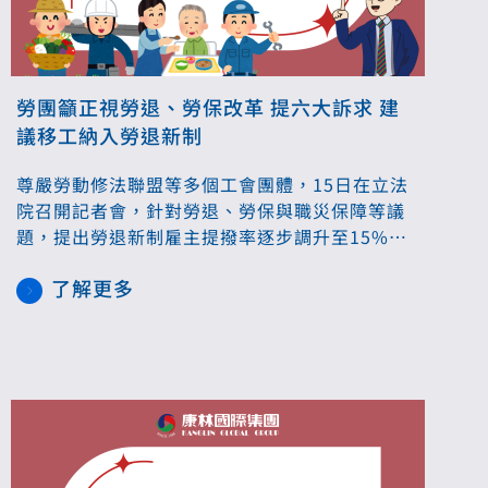
勞團籲正視勞退、勞保改革 提六大訴求 建
議移工納入勞退新制
尊嚴勞動修法聯盟等多個工會團體，15日在立法
院召開記者會，針對勞退、勞保與職災保障等議
題，提出勞退新制雇主提撥率逐步調升至15%、
移工應納入勞退新制及調高勞保投保薪資上限至4
了解更多
萬7,700元等六大改革訴求，勞團批現行制度嚴重
落後，導致基層勞工老年生活陷入風險。