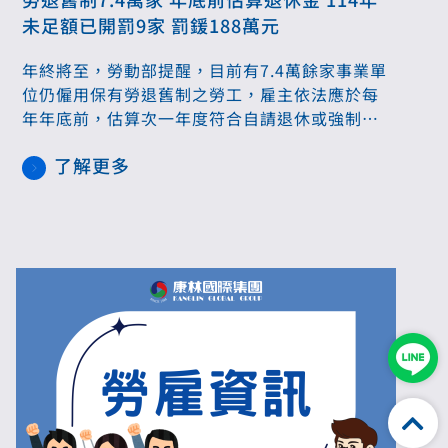
未足額已開罰9家 罰鍰188萬元
年終將至，勞動部提醒，目前有7.4萬餘家事業單
位仍僱用保有勞退舊制之勞工，雇主依法應於每
年年底前，估算次一年度符合自請退休或強制退
休條件勞工所需之退休金，如有不足，應於次年3
了解更多
月底前補足勞工退休準備金專戶差額，雇主未足
額提撥者將會處9萬至45萬元罰鍰；根據資料，
114年有9家事業單位未足額提撥被處罰，其中有
2家累犯，被處罰鍰最高額度45萬元。