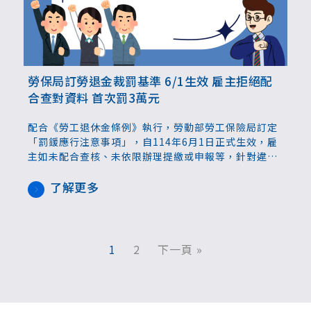
勞保局訂勞退金裁罰基準 6/1生效 雇主拒絕配
合查對資料 首次罰3萬元
配合《勞工退休金條例》執行，勞動部勞工保險局訂定
「罰鍰應行注意事項」，自114年6月1日正式生效，雇
主如未配合查核、未依限辦理提繳或申報等，針對違規
所涉勞工人數、違規期間長短等，列出逐次遞增罰鍰機
制。勞保局提醒企業雇主應重視並即早檢視內部制度，
了解更多
以免受罰。
1
2
下一頁 »