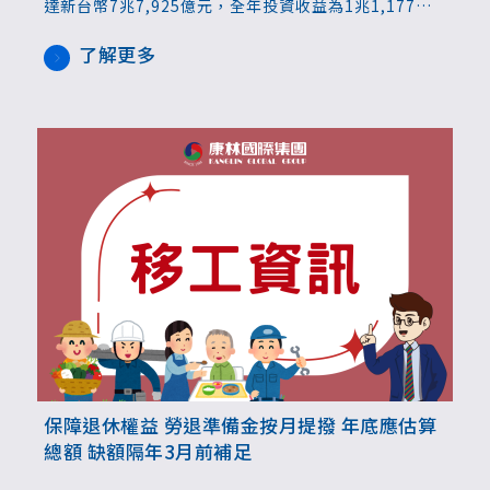
達新台幣7兆7,925億元，全年投資收益為1兆1,177億
元，收益率16.06%，其中12月單月收益達1,415億
元；其中外界關注新制勞退基金收益數為7,469億元，
了解更多
收益率15.60％；勞保基金收益數為1,598億元，收益率
15.57％。
保障退休權益 勞退準備金按月提撥 年底應估算
總額 缺額隔年3月前補足