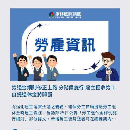
勞退金細則修正上路 分階段施行 雇主拒收勞工
自提退休金將開罰
為強化雇主落實法遵之義務、確保勞工自願提繳勞工退
休金時雇主責任，勞動部25日公告「勞工退休金條例施
行細則」部分條文，新增勞工領月退者可在猶豫期內變
更為一次退休金，同時雇主不得拒絕為勞工收取自願提