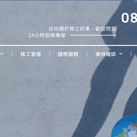
0
任何關於移工的事，歡迎問我
24小時服務專線
移工管理
國際服務
康林雜誌