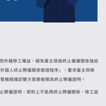
保外籍移工權益，避免雇主透過終止僱傭關係強迫
類外國人終止聘僱關係驗證程序」，要求雇主與移
主管機關確認雙方意願後開具終止聘僱證明。
止聘僱證明。原則上不能再終止聘僱關係、移工返