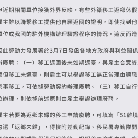
但近期相關單位接獲外界反映，有些外籍移工返鄉休假
雇主難以聯繫移工提供他自願返國的證明，即使找到他
單位或我國的駐外機構辦理驗證程序的情況。這反而造
因此勞動力發展署於3月7日發函各地方政府與利益關
辦廢聘：（一）移工返國後未如期返臺，與雇主合意終
意但移工未返臺，則雇主可以舉證移工無正當理由曠職
家事移工，可依據勞動契約辦理廢聘。（三）移工自行
位辦理，則依據前述原則由雇主舉證辦理廢聘。
雇主若要為返鄉未歸的移工申請廢聘，可填寫「51離
勾選「返鄉未歸」，得檢附差勤紀錄、移民署專勤隊開