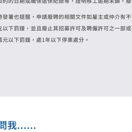
契約的日期或職保退保紀錄等，證明移工逾期未歸。廢
勞發署也提醒，申請廢聘的相關文件如雇主或仲介有不實
元以下罰鍰，並且廢止其招募許可及聘僱許可之一部或全
萬元以下罰鍰，處1年以下停業處分。
.....