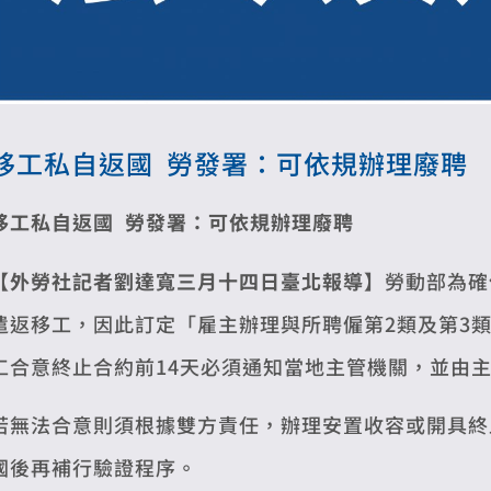
移工私自返國 勞發署：可依規辦理廢聘
移工私自返國 勞發署：可依規辦理廢聘
【外勞社記者劉達寬三月十四日臺北報導】
勞動部為確
遣返移工，因此訂定「雇主辦理與所聘僱第2類及第3
工合意終止合約前14天必須通知當地主管機關，並由
若無法合意則須根據雙方責任，辦理安置收容或開具終
國後再補行驗證程序。