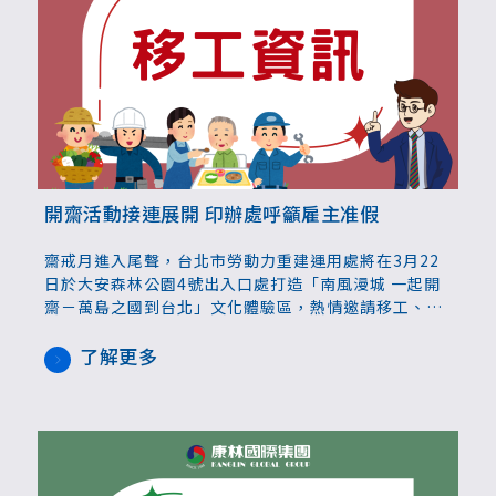
開齋活動接連展開 印辦處呼籲雇主准假
齋戒月進入尾聲，台北市勞動力重建運用處將在3月22
日於大安森林公園4號出入口處打造「南風漫城 一起開
齋－萬島之國到台北」文化體驗區，熱情邀請移工、民
眾及穆斯林家庭齊聚一堂，共度開齋時光。
了解更多