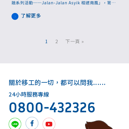
融系列活動──Jalan-Jalan Asyik 相遇南風」，第三
場「徐徐南風_貓空一日筍農體驗」於7月6日登場，特
別邀請22位印尼籍移工走入文山區，並親手體驗採竹
了解更多
筍、感受山林農趣，體驗一日「筍農」的生活。
1
2
下一頁 »
關於移工的一切，都可以問我......
24小時服務專線
0800-432326