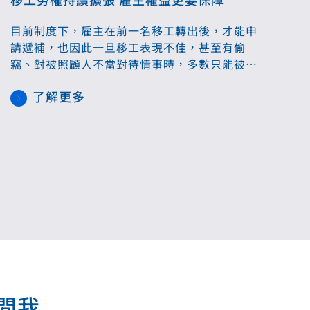
目前制度下，雇主在前一名移工轉出後，才能申
請遞補，也因此一旦移工表現不佳，甚至有偷
竊、對被照顧人不當對待情事時，多數只能被迫
選擇隱忍。中華民國就業服務公會全國聯合會榮
了解更多
譽理事長黃杲傑認為，勞政機關只處理移工的申
訴，對雇主反映的事項卻只把問題丟回去讓雙方
自行協商，或必須採司法途徑處理。他認為，移
工的勞資爭議處理機制應更完善，不該讓政府部
門互踢皮球，無人可給予協助。對於後續安置問
題，也要利用就業安定基金妥善安排。
.....