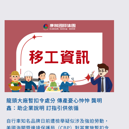
限於重點產業。
龍頭大廠暫扣令處分 傳產憂心忡忡 龔明
鑫：助企業說明 訂指引供依循
自行車知名品牌日前遭檢舉疑似涉及強迫勞動，
美國海關暨邊境保護局（CBP）對其實施暫扣令