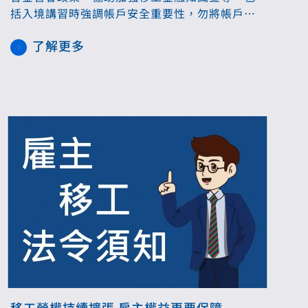
括入境講習時強調帳戶安全重要性，勿將帳戶提
供他人使用，未來若有行方不明或查處收容等情
了解更多
形，銀行將凍結其帳戶。
移工勞權持續擴張 雇主權益更要保障