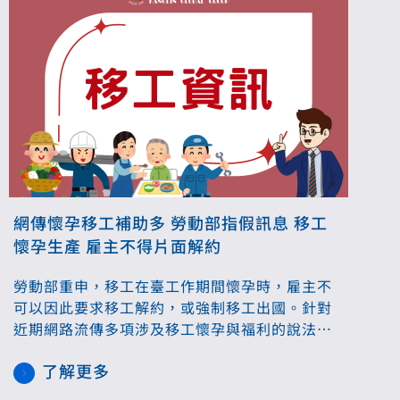
網傳懷孕移工補助多 勞動部指假訊息 移工
懷孕生產 雇主不得片面解約
勞動部重申，移工在臺工作期間懷孕時，雇主不
可以因此要求移工解約，或強制移工出國。針對
近期網路流傳多項涉及移工懷孕與福利的說法，
勞動部29日出面澄清，強調相關內容多屬錯誤訊
了解更多
息，呼籲外界勿再以訛傳訛，以免造成社會誤
解。