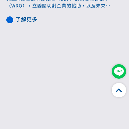
（WRO），立委關切對企業的協助，以及未來無
論傳統產業、科技業輸出產品至美國，是否也需
了解更多
要符合當地的勞動標準？經濟部長龔明鑫10月22
日澄清，此個案與後續台美談判無關，需由個別
企業向美國CBP說明，未來會跟勞動部密切溝
通，訂出指引，讓所有企業都有所依循。