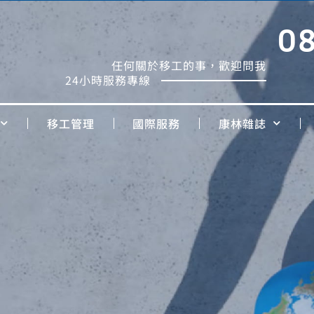
0
任何關於移工的事，歡迎問我
24小時服務專線
移工管理
國際服務
康林雜誌