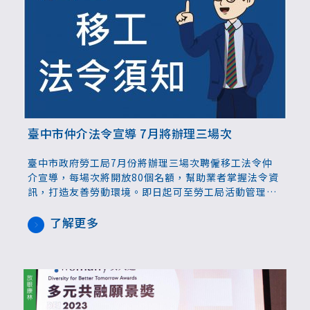
臺中市仲介法令宣導 7月將辦理三場次
臺中市政府勞工局7月份將辦理三場次聘僱移工法令仲
介宣導，每場次將開放80個名額，幫助業者掌握法令資
訊，打造友善勞動環境。即日起可至勞工局活動管理系
統
（https://lbms2.taichung.gov.tw/new/NewAdvocacy）
了解更多
報名。