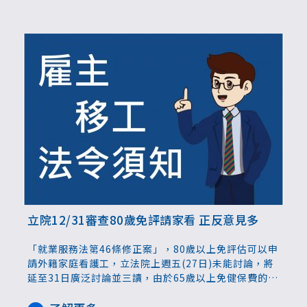
立院12/31審查80歲免評請家看 正反意見多
「就業服務法第46條修正案」，80歲以上免評估可以申
請外籍家庭看護工，立法院上週五(27日)未能討論，將
延至31日廣泛討論並三讀，由於65歲以上免健保費的
「老人福利法」修正案安排在就服法草案之前，當日何
時能審查尚未可知。