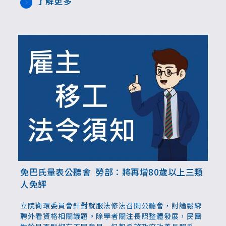
了解更多
免巴氏量表公聽會 勞部：將再增80歲以上三類
人免評
立院衛環委員會針對就服法修法召開公聽會，討論鬆綁
聘外看資格相關議題。除學者關注長照整體發展，民團