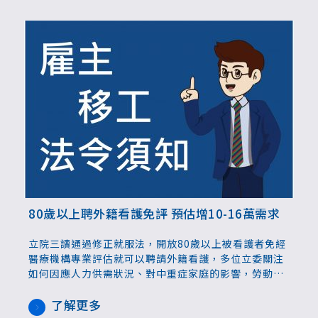
80歲以上聘外籍看護免評 預估增10-16萬需求
立院三讀通過修正就服法，開放80歲以上被看護者免經
醫療機構專業評估就可以聘請外籍看護，多位立委關注
如何因應人力供需狀況、對中重症家庭的影響，勞動部
長洪申翰表示將與衛福部商擬降低衝擊，確保重症家庭
權益，並與來源母國討論增加人數、強化薪資在國際的
了解更多
吸引力。