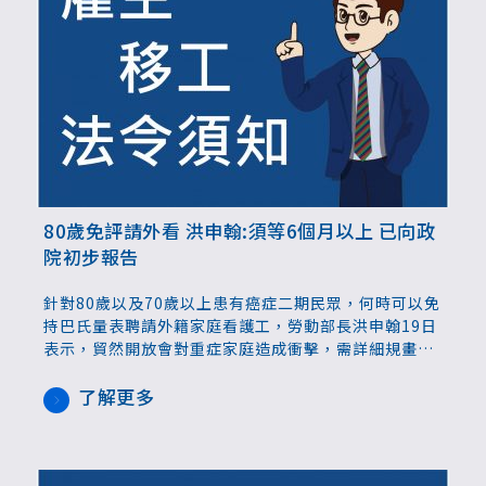
80歲免評請外看 洪申翰:須等6個月以上 已向政
院初步報告
針對80歲以及70歲以上患有癌症二期民眾，何時可以免
持巴氏量表聘請外籍家庭看護工，勞動部長洪申翰19日
表示，貿然開放會對重症家庭造成衝擊，需詳細規畫配
套措施，因此至少還需要6個月以上時間。
了解更多