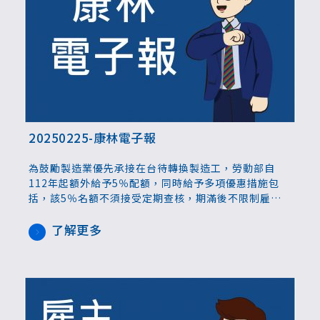
20250225-康林電子報
為鼓勵製造業優先承接在台待轉換製造工，勞動部自
112年起額外給予5％配額，同時給予多項優惠措施包
括，該5％名額不須接受定期查核，期滿後不限制雇主
國外引進或在台承接，截至113年底，核准件數共1
,682件、累計核准聘僱人數共2,448人。
了解更多