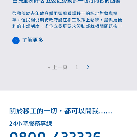
巴氏量表評估 立委促勞動部一個月內檢討回覆
勞動部於去年放寬僱用家庭看護移工的認定對象與標
準，但民間仍期待政府能在移工政策上鬆綁，提供更便
利的申請制度，多位立委更要求勞動部就相關問題檢討
改善，回應產業人力缺工需求。 勞動部於去年10月公告
修正申請聘僱家庭看護移工及中階人力相關法規，簡化
了解更多
家庭看護移工申請，新增列多元認定申請資格及簡化75
歲以上長者及領有特定身心障礙證明者重新聘僱看護移
工流程，不必再往返醫療機構重複評估失能情形。
« 上一頁
1
2
關於移工的一切，都可以問我......
24小時服務專線
0800-432326