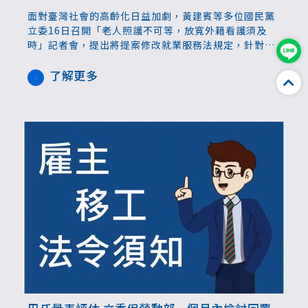
面對臺灣社會的高齡化日益加劇，黃建賓等多位國民黨
立委16日召開「老人照護不可等，放寬外籍看護須及
時」記者會，提出將提案修改就業服務法規定，針對80
歲以上及70到79歲癌症二期及以上之民眾，免經醫療機
構專業評估，就可以聘僱外籍家庭看護。
了解更多