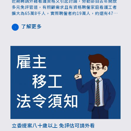
近期聘請外籍看護資格又引起討論，勞動部自去年開放
多元免評管道，有照顧需求且有資格聘僱家庭看護工者
擴大為65萬8千人，實際聘僱者約19萬人，約還有47萬
的潛在人力缺口。不過外界對新規定不清楚也引發誤
會，擔憂需負擔額外花費，勞動部近日發文澄清，表示
了解更多
多元認定只需提供相關紀錄或證明，也會再檢討擴大適
用對象。
立委提案八十歲以上 免評估可請外看