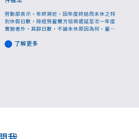
勞動部表示，年終將近，因年度終結而未休之特
別休假日數，除經勞雇雙方協商遞延至次一年度
實施者外，其餘日數，不論未休原因為何，雇主
均應結清發給勞工工資；勞動部說，近3年因特休
了解更多
假相關事宜被罰的案件數，平均每年約500件、
罰鍰金額約新台幣1千萬元。
.....