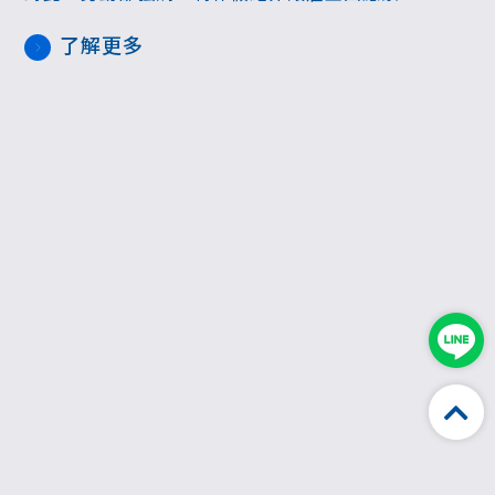
運用的假，已轉請當地主管機關查處，若違法將
了解更多
開罰新台幣2萬元至100萬元，甚至可依照情節輕
重，最高加重到150萬元，並公布事業單位名稱
及姓名。