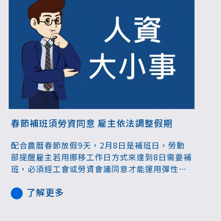
春節補班須勞資同意 雇主依法調整假期
配合農曆春節放假9天，2月8日是補班日，勞動
部提醒雇主若用挪移工作日方式來達到8日需要補
班，必須經工會或勞資會議同意才能運用彈性工
時來調整，至於有雇主認為8日不須補班，則不可
了解更多
強迫勞工請特休。