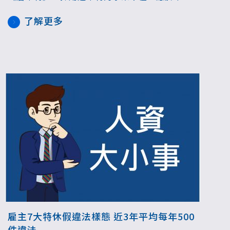
終結後30天內或次一個發薪日，將勞工未休完的
了解更多
特休假折算工資，也應將勞工每年特休期日及未
休日數的工資數額記載於工資清冊，避免爭議。
雇主7大特休假違法樣態 近3年平均每年500
件違法