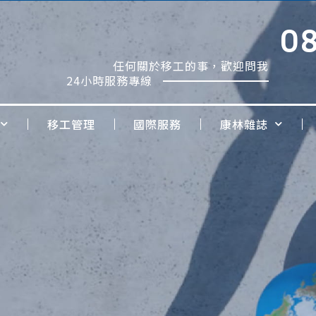
0
任何關於移工的事，歡迎問我
24小時服務專線
移工管理
國際服務
康林雜誌