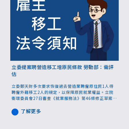
立委提案聘營造移工增原民條款 勞動部：需評
估
立委鄭天財多次要求恢復過去營造業聘僱原住民1人得
聘僱外籍移工2人的規定，以保障原民就業權益。立院
衛環委員會27日審查《就業服務法》第46條修正草案，
鄭天財藉此提出修正動議，增訂營造業雇主取得招募許
可後，每進用原住民1人或向原民綜發基金繳納代金，
了解更多
得申請引進外國人2人，希望勞動部支持。對此勞動部
長何佩珊表示需要評估，因46條主要內涵是規定就業資
格，納入這樣的條文在法制上可能會有問題。