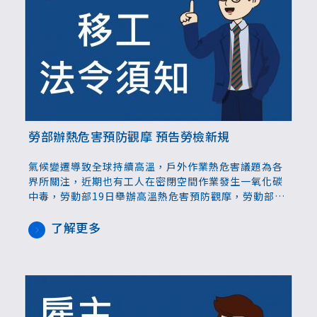
勞部辦熱危害預防觀摩 預告勞檢新規
氣候變遷導致全球持續高溫，戶外作業熱危害議題為各
界所關注，近期也有工人在密閉空間作業發生一氧化碳
中毒，勞動部19日舉辦高溫熱危害預防觀摩，勞動部長
何佩珊親臨訪視桃園捷運工地，她呼籲事業單位落實熱
危害預防措施，也預告法規修改後需備置降溫設備，以
了解更多
免受罰。為避免工作者因高溫或缺氧危險作業發生職
災，勞動部職業安全衛生署19日於桃園捷運綠線GC03
標GC07站工程，舉辦「高氣溫暨缺氧危害預防示範觀
摩會」。