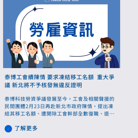
泰博工會續陳情 要求凍結移工名額 重大爭
議 新北將不予核發無違反證明
泰博科技勞資爭議發展至今，工會及相關聲援的
民間團體2月23日再赴新北市政府陳情，提出凍
結其移工名額、遭開除工會幹部全數復職、退還
違法收取費用等訴求。勞工局回應，移工名額屬
了解更多
於中央勞動部權責，但泰博現階段若有再申請聘
僱移工需求，將不予核發「無違反勞工法令證