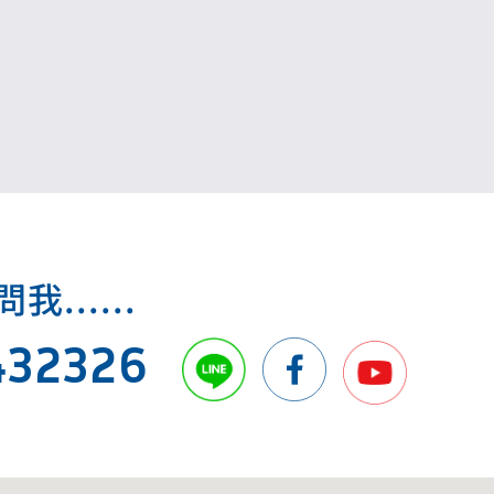
明」，不當勞動行為裁決期間如有違法解僱行
為，將依法裁處。
.....
432326