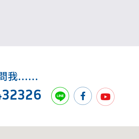
點。新制115年起分兩階段上路。
.....
432326