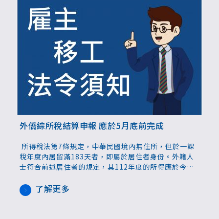
外僑綜所稅結算申報 應於5月底前完成
所得稅法第7條規定，中華民國境內無住所，但於一課
稅年度內居留滿183天者，即屬於居住者身份。外籍人
士符合前述居住者的規定，其112年度的所得應於今年
度5月1日起至5月31日止填具結算申報書，向稽徵機關
申報綜合所得總額、免稅額及扣除額，若有應納稅額應
了解更多
於申報前自行繳納。