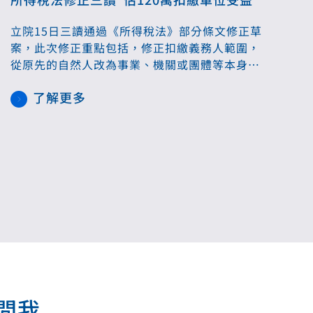
立院15日三讀通過《所得稅法》部分條文修正草
案，此次修正重點包括，修正扣繳義務人範圍，
從原先的自然人改為事業、機關或團體等本身，
此外也增訂非居住者扣減稅款之繳納、憑單申報
了解更多
及填發期限，遇連續 3 日以上國定假日，得延長
5 日。
.....