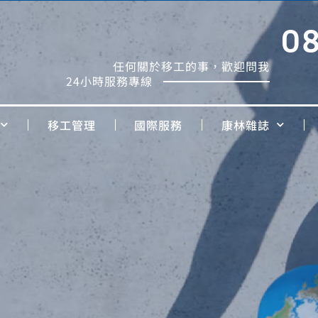
0
任何關於移工的事，歡迎問我
24小時服務專線
移工管理
國際服務
康林雜誌