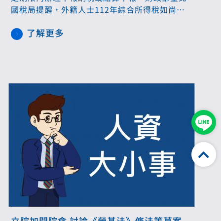
國稅局提醒，外籍人士112年綜合所得稅如尚未
申報，近期將進行查核作業，如逾期未辦理須儘
了解更多
速補報，避免後續遭補稅處罰。
立院加開院會 討論《勞基法》修法等草案