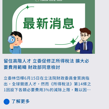
留住高階人才 立委促修正所得稅法 擴大必
要費用範疇 財政部同意檢討
立委林岱樺6月15日在立法院財政委員會質詢指
出，全球競逐人才，然而《所得稅法》第14條之
1因設下各類必要費用3%的減除上限，難以因應
現今多元的產業及工作型態，導致全國600多萬
了解更多
薪資所得申報戶中，僅有1千多戶適用，執行率僅
約萬分之二，形同虛設。林岱樺除要求檢討3%上