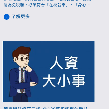
屬為免稅額，必須符合「在校就學」、「身心障
礙」或「無謀生能力」等法定條件，否則將無法
了解更多
認列。
所得稅法修正三讀 估120萬扣繳單位受益