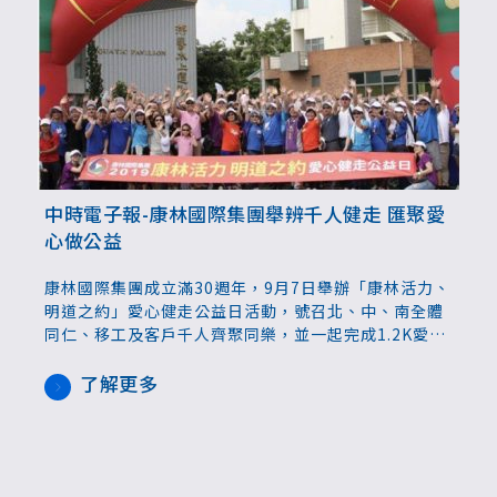
中時電子報-康林國際集團舉辨千人健走 匯聚愛
心做公益
康林國際集團成立滿30週年，9月7日舉辦「康林活力、
明道之約」愛心健走公益日活動，號召北、中、南全體
同仁、移工及客戶千人齊聚同樂，並一起完成1.2K愛心
健走活動！集團也募款100萬元捐予彰化縣政府社會處
及透過「社團法人台灣關愛發展協會」落實捐款捐物資
了解更多
給真正需要幫助的朋友。