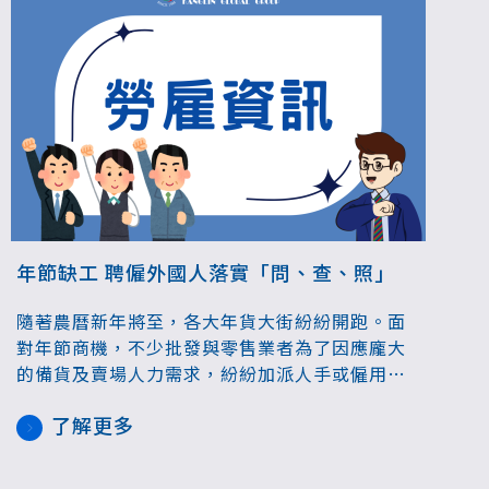
年節缺工 聘僱外國人落實「問、查、照」
隨著農曆新年將至，各大年貨大街紛紛開跑。面
對年節商機，不少批發與零售業者為了因應龐大
的備貨及賣場人力需求，紛紛加派人手或僱用臨
時工協助，台北市政府勞動局長王秋冬表示，年
了解更多
節期間雖求才孔急，雇主仍應善盡查證義務，遵
守《就業服務法》規定，並落實「問、查、照」
程序，避免違法受罰，得不償失。