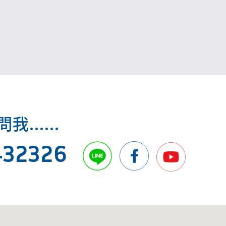
.....
432326