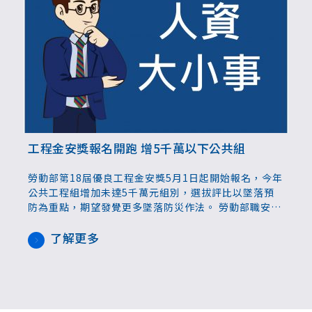
工程金安獎報名開跑 增5千萬以下公共組
勞動部第18屆優良工程金安獎5月1日起開始報名，今年
公共工程組增加未達5千萬元組別，選拔評比以墜落預
防為重點，期望發覺更多墜落防災作法。 勞動部職安署
公告，第18屆優良工程金安獎選拔活動將開跑，報名時
間自5月1日起至5月24日截止。職安署職業安全組長朱
了解更多
文勇說明，本屆金安獎增加未達5千萬公共工程組別，
公共工程組擴大為8組，中央和地方機關、事業與學校
各4組，分為10億以上、2到10億、5千萬到2億、5千萬
以下，民間工程仍維持為2億以上的3個組別。