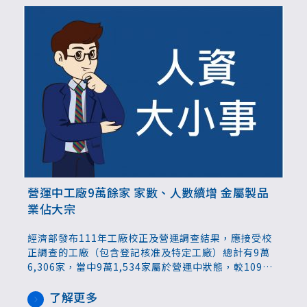
營運中工廠9萬餘家 家數、人數續增 金屬製品
業佔大宗
經濟部發布111年工廠校正及營運調查結果，應接受校
正調查的工廠（包含登記核准及特定工廠）總計有9萬
6,306家，當中9萬1,534家屬於營運中狀態，較109年
增加771家；4,772家無法校正的業者，包含歇業家數
1,320家，處於歇業比前次增加522家。從業人數涵蓋外
了解更多