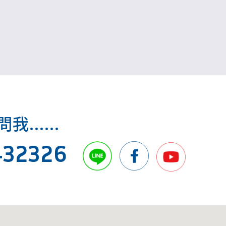
.....
432326