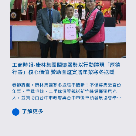
工商時報-康林集團關懷弱勢以行動體現「厚德
行善」核心價值 贊助圍爐宴贈年菜寒冬送暖
春節將至，康林集團寒冬送暖不間斷！不僅募集近百份
年菜、手織毛線、二手傢俱等親送新竹縣偏鄉獨居老
人，並贊助由台中市政府與台中市後車頭發展協會舉辦
的「寒冬送暖歲末圍爐餐會」，宴請寒士及弱勢家庭圍
爐，提早感受年節氣氛與社會溫情。
了解更多