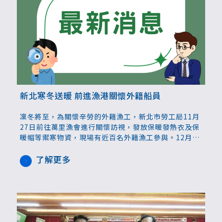
新北寒冬送暖 前進漁港關懷外籍船員
凜冬將至，為關懷辛勞的外籍漁工，新北市勞工局11月
27日前往萬里漁會進行關懷訪視，發放保暖發熱衣及保
暖帽等禦寒物資，現場有近百名外籍漁工參與。12月2
日、12月5日兩天上午，將分別在瑞芳漁會、金山區漁
會辦理2場，呼籲雇主及仲介業者協助安排漁工朋友到
了解更多
場參加。