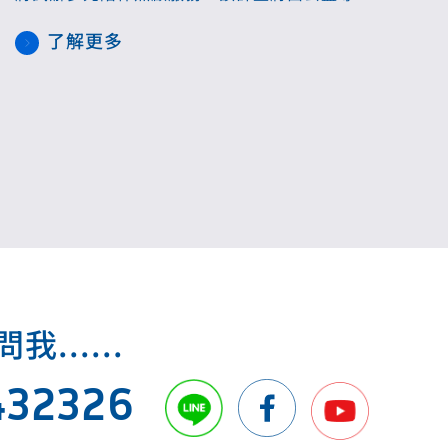
團體聘僱移工，以一對多的方式提供服務，由於
了解更多
是以公益團體擔任雇主，該計畫的勞工將適用勞
動基準法規範，為能彈性運用人力，多元陪伴照
顧服務的工作者希望能適用勞基法84-1(俗稱責任
制)，勞動部將於9月5日召開勞動基準諮詢會議討
論。
.....
432326