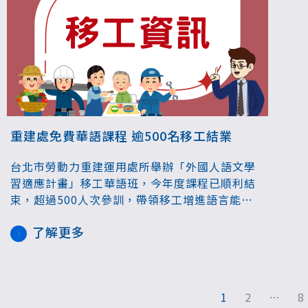
重建處免費華語課程 逾500名移工結業
台北市勞動力重建運用處所舉辦「外國人語文學
習適應計畫」移工華語班，今年度課程已順利結
束，超過500人次參訓，帶領移工增進語言能
力，認識台灣文化，進而促進工作、生活更穩
了解更多
定。
1
2
…
8