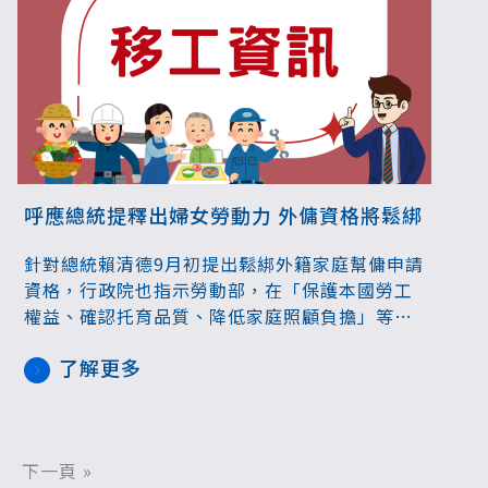
呼應總統提釋出婦女勞動力 外傭資格將鬆綁
針對總統賴清德9月初提出鬆綁外籍家庭幫傭申請
資格，行政院也指示勞動部，在「保護本國勞工
權益、確認托育品質、降低家庭照顧負擔」等前
提下進行評估，據悉，外傭資格鬆綁近期會提
了解更多
出，外籍家庭幫傭評點制年齡將放寬，同時呼應
總統所提，可望家中有1個小孩即符合資格。
下一頁 »