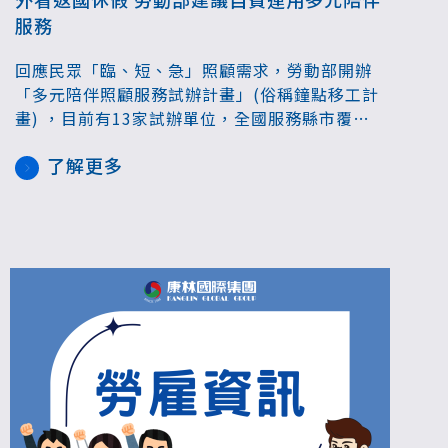
服務
回應民眾「臨、短、急」照顧需求，勞動部開辦
「多元陪伴照顧服務試辦計畫」(俗稱鐘點移工計
畫) ，目前有13家試辦單位，全國服務縣市覆蓋
率已破7成；勞動部表示，若家庭聘僱的外籍家庭
了解更多
看護工返國休假，民眾可透過該計畫補足照顧空
窗期，並依需求彈性選擇服務時數，該服務由民
眾全額自費。