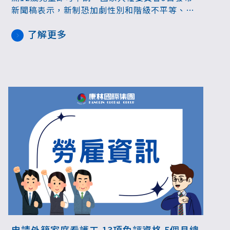
新聞稿表示，新制恐加劇性別和階級不平等、衝
擊勞動權益，呼籲政府暫緩推動，優先強化公共
了解更多
照顧體系。對此勞動部回應，新制為因應少子女
化趨勢，減輕雙薪家庭照顧負擔；去年已廣泛蒐
集各界意見並評估影響，新制將於4月13日實
施，將完備配套確保本國勞工權益。
申請外籍家庭看護工 13項免評資格 5個月總