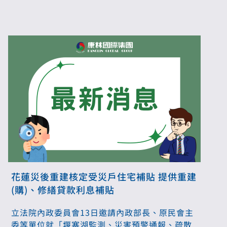
站(https://www.soilmove.tw/)，公告區域平均
區間價格，供外界查詢。
花蓮災後重建核定受災戶住宅補貼 提供重建
(購)、修繕貸款利息補貼
立法院內政委員會13日邀請內政部長、原民會主
委等單位就「堰塞湖監測、災害預警通報、疏散