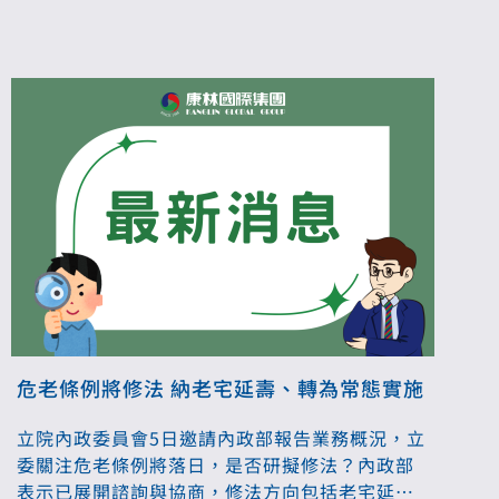
危老條例將修法 納老宅延壽、轉為常態實施
立院內政委員會5日邀請內政部報告業務概況，立
委關注危老條例將落日，是否研擬修法？內政部
表示已展開諮詢與協商，修法方向包括老宅延壽