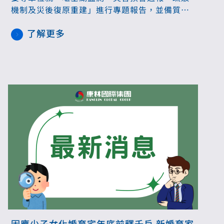
機制及災後復原重建」進行專題報告，並備質
詢。針對災後復原重建，內政部說明政院已核定
了解更多
受災戶住宅補貼方案，預計重建（購）住宅貸款
利息補貼2千5百戶、修繕住宅貸款利息補貼3千
戶。
因應少子女化婚育宅年底前釋千戶 新婚育家