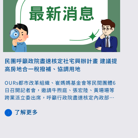
民團呼籲政院盡速核定社宅興辦計畫 建議提
高房地合一稅撥補、協調用地
OURs都市改革組織、崔媽媽基金會等民間團體6
日召開記者會，邀請牛煦庭、張宏陸、黃珊珊等
跨黨派立委出席，呼籲行政院盡速核定內政部提
出的13萬戶社宅興辦計畫。對此，國土署表示為
了解更多
擴大興辦社宅推動量能，中央持續研擬多元策
略，包括強化與民間合作機制、與運用捷運站增
額容積等，並推動百萬租屋家庭支持計畫。