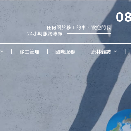
0
任何關於移工的事，歡迎問我
24小時服務專線
移工管理
國際服務
康林雜誌