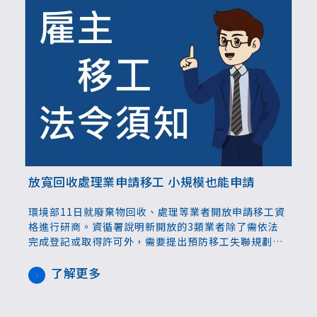
放寬回收處理業申請移工 小規模也能申請
環境部11日就廢棄物回收、處理等業者開放申請移工資
格進行研商。資循署說明新開放的3類業者除了需依法
完成登記或取得許可外，需要提出預防移工失聯規劃，
核配比率為20%，最快3月底完成法制作業；針對業者
擔憂小規模廠商會請不了移工、工作調派等問題，勞動
了解更多
部針對核配計算方式釋疑，也表示會在研議調派規定。