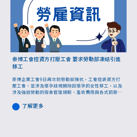
泰博工會控資方打壓工會 要求勞動部凍結引進
移工
泰博企業工會9日再次到勞動部陳抗，工會控訴資方打
壓工會，並涉及懷孕歧視開除因懷孕的女性移工，以及
涉及強迫勞動的宿舍管理規範、濫收費用與各式罰款，
工會要求勞動部在資方違法開除工會理事長的情況下，
拿出捍衛勞權的態度、凍結泰博資方繼續引進移工。
了解更多