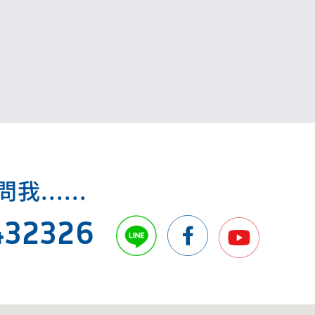
額度最高10萬元，貸款期間3年，勞動部補貼勞
工第1年貸款利息，109年及110年共核貸159萬
餘件。
.....
432326