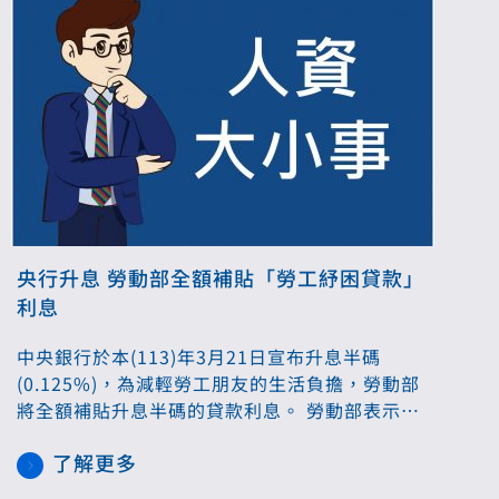
央行升息 勞動部全額補貼「勞工紓困貸款」
利息
中央銀行於本(113)年3月21日宣布升息半碼
(0.125%)，為減輕勞工朋友的生活負擔，勞動部
將全額補貼升息半碼的貸款利息。 勞動部表示，
109年及110年疫情對勞工就業及生活造成影響，
了解更多
為減低疫情對勞工生計之衝擊，勞動部開辦「勞
工紓困貸款」，由銀行提供自有資金，每人貸款