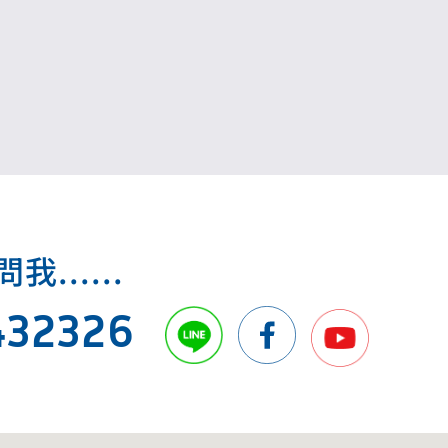
.....
432326