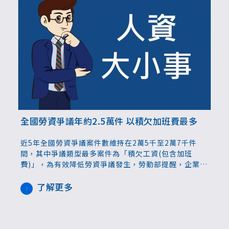
全國勞資爭議年約2.5萬件 以積欠加班費最多
近5年全國勞資爭議案件數維持在2萬5千至2萬7千件
間，其中爭議類型最多案件為「積欠工資(包含加班
費)」，為有效降低勞資爭議發生，勞動部提醒，企業應
隨時內部檢視法遵履行情形，建立員工申訴機制，以營
造穩定和諧勞資關係。
了解更多