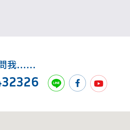
.....
432326