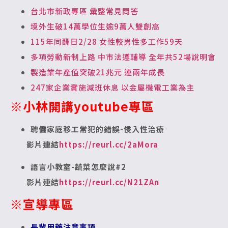
台北市新政專區 彙整常見問答
境外生破14萬學位生逾9萬人雙創高
115年同酬日2/28 女性較男性多工作59天
多項勞動新制上路 中市法遵輔導 全年共52場說明會
製造業年產值突破21兆元 連兩年成長
247家企業實施減班休息 以金屬機電工業為主
※小林開講youtube專區
聘僱家庭移工常犯的錯誤-侵入性治療
影片連結
https://reurl.cc/2aMora
語言小教室-蔬菜怎麼說#2
影片連結
https://reurl.cc/N21ZAn
※宣導專區
長輩用藥注意事項