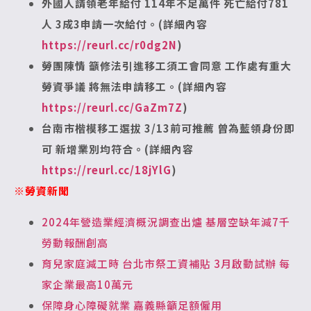
外國人請領老年給付 114年不足萬件
死亡給付781
人 3成3申請一次給付。(詳細內容
https://reurl.cc/r0dg2N
)
勞團陳情 籲修法引進移工須工會同意
工作處有重大
勞資爭議 將無法申請移工。(詳細內容
https://reurl.cc/GaZm7Z
)
台南市楷模移工選拔 3/13前可推薦
曾為藍領身份即
可 新增業別均符合。(詳細內容
https://reurl.cc/18jYlG
)
※勞資新聞
2024年營造業經濟概況調查出爐 基層空缺年減7千
勞動報酬創高
育兒家庭減工時 台北市祭工資補貼 3月啟動試辦 每
家企業最高10萬元
保障身心障礙就業 嘉義縣籲足額僱用