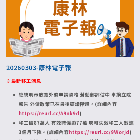
20260303-康林電子報
※最新移工消息
總統明示放寬外傭申請資格 勞動部評估中
卓揆立院
報告 外傭政策已在最後研議階段。(詳細內容
https://reurl.cc/A9nk9d
)
移工破87萬人 有效聘僱逾77萬
聘可失效移工人數連
3個月下降。(詳細內容
https://reurl.cc/9Worjd
)