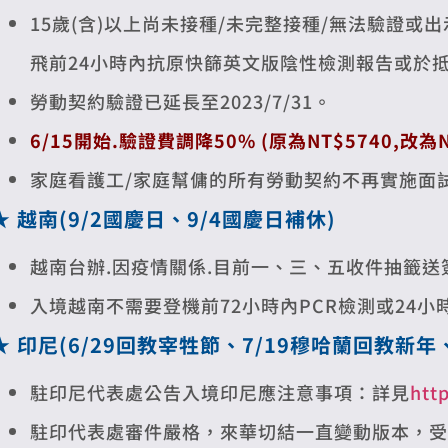
15歲(含)以上尚未接種/未完整接種/無法驗證
飛前24小時內抗原快篩英文版陰性檢測報告或於
勞動契約驗證已延長至2023/7/31。
6/15開始.驗證費調降50% (原為NT$5740,改為N
家庭看護工/家庭幫傭的所有勞動契約不再實施面
★
越南(9/2國慶日
、
9/4國慶日補休
)
越南台辦.因疫情關係.目前一、三、五收件抽籤
入境越南不需要登機前72小時內PCR檢測或24
★
印尼(
6/29回教宰牲節、7/19穆哈蘭回教新年
駐印尼代表處公告入境印尼應注意事項：詳見
htt
駐印代表處審件嚴格，來華切結一直變動版本，受