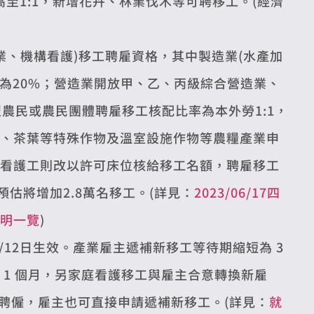
高至1:1，新增花卉、林業伐木等可聘移工。(經濟
農業、機構看護)移工聘雇資格，其中製造業(水產加
高為20%；營造業開放甲、乙、丙級綜合營造業、
農民或農民團體聘雇移工核配比率為本外勞1:1，
、茶葉等特殊作物及溫室設施作物等農糧產業申
看護工則改以許可床位核給移工名額，聘雇移工
估將增加2.8萬名移工。(詳見：
2023/06/17四
明一覽
)
5/12日生效。產業雇主遞補新移工等待期縮短為 3
 1 個月，另家庭看護移工與雇主合意轉換新雇
續聘僱，雇主也可直接申請遞補新移工。(詳見：
就