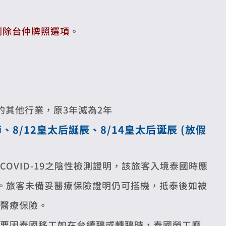
刪除台仲牌照選項
。
的其他行業，原3年減為2年
節、8/12皇太后誕辰、8/14皇太后诞辰 (放假
OVID-19之陰性檢測證明，該旅客入境泰國時應
0美元)。旅客未備妥醫療保險證明仍可搭機，抵泰後如被
醫療保險。
要因泰國移工如在台續聘或轉聘時，泰國勞工廳