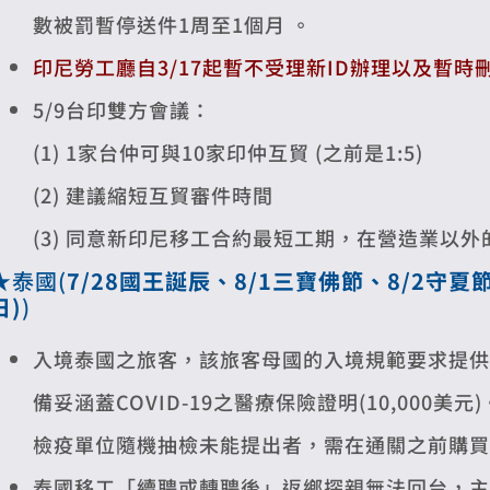
數被罰暫停送件1周至1個月 。
印尼勞工廳自3/17起暫不受理新ID辦理以及暫時
5/9台印雙方會議：
(1) 1家台仲可與10家印仲互貿 (之前是1:5)
(2) 建議縮短互貿審件時間
(3) 同意新印尼移工合約最短工期，在營造業以外
★泰國(
7/28國王誕辰、8/1三寶佛節、8/2守夏
日)
)
入境泰國之旅客，該旅客母國的入境規範要求提供C
備妥涵蓋COVID-19之醫療保險證明(10,00
檢疫單位隨機抽檢未能提出者，需在通關之前購買
泰國移工「續聘或轉聘後」返鄉探親無法回台，主