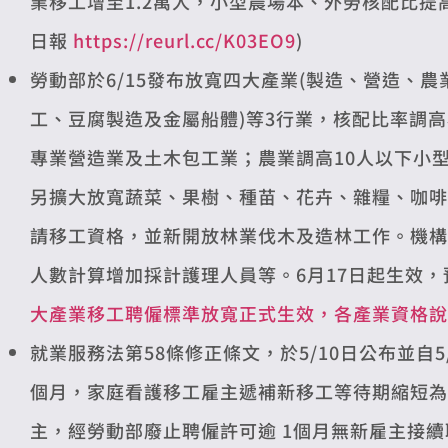
業移工增至1.2萬人，小型農場本、外勞核配比提
日報
https://reurl.cc/K03EO9
)
勞動部於6/15發布放寬四大產業(製造、營造、
工、豆腐製造及金屬船體)等3行業，核配比率調
專業營造業及土木包工業；農業調高10人以下小型
另擴大放寬蔬菜、果樹、種苗、花卉、雜糧、咖啡
請移工資格，並新開放林業伐木及造林工作。機構
人數計算增加採計護理人員等。6月17日起生效，預
大產業移工聘僱標準放寬正式生效，各產業資格說
就業服務法第58條修正條文，於5/10日公布並自
個月，家庭看護移工雇主遞補新移工等待期縮短為
主，經勞動部廢止聘僱許可逾 1個月無新雇主接