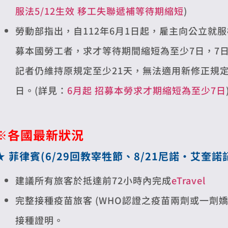
服法5/12生效 移工失聯遞補等待期縮短
)
勞動部指出，自112年6月1日起，雇主向公立就
募本國勞工者，求才等待期間縮短為至少7日，7日
記者仍維持原規定至少21天，無法適用新修正規
日。(詳見：
6月起 招募本勞求才期縮短為至少7日
※各國最新狀況
★
菲律賓(
6/29回教宰牲節、8/21尼諾・艾奎諾
建議所有旅客於抵達前72小時內完成
eTravel
完整接種疫苗旅客 (WHO認證之疫苗兩劑或一劑
接種證明。