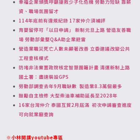
幸福企業頒獎呼籲搶救少子化危機 勞動力短缺 靠薪
資、職場氛圍留才
114年底前有違規紀錄 17家仲介須補評
育嬰留停可「以日申請」 新制元旦上路 營造友善職
場 勞動部彙整Q&A助企業避雷
營造業職災死亡人數未顯著改善 立委建議改變公共
工程查核模式
防堵非法棄置政院核定智慧圍籬計畫 清運新制上路
國土署：盡速裝設GPS
勞動部調查去年9月職缺數 製造業8.3萬個最多
鼓勵自主檢修 大型柴油車補助延長至2028年
16家台灣仲介 泰國互貿2月屆滿 初次申請審查進度
可向就業廳查詢
※小林開講youtube專區