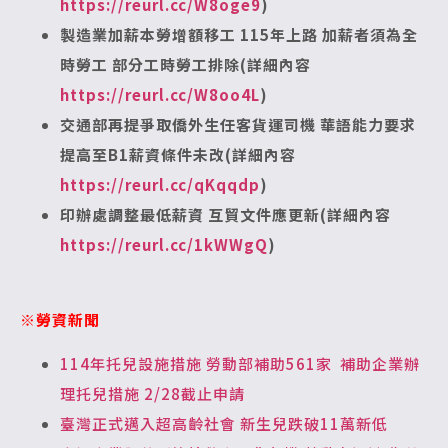
https://reurl.cc/W8oge9
)
製造業加薪本勞增額移工 115年上路 加薪者須為全
時勞工 部分工時勞工排除(詳細內容
https://reurl.cc/W8oo4L
)
交通部再提爭取僑外生任客貨運司機 華語能力要求
提高至B1薪資條件未改(詳細內容
https://reurl.cc/qKqqdp
)
印辦處調整最低薪資 互貿文件應更新(詳細內容
https://reurl.cc/1kWWgQ
)
※勞資新聞
114年托兒設施措施 勞動部補助561家 補助企業辦
理托兒措施 2/28截止申請
臺灣正式邁入超高齡社會 新生兒跌破11萬新低