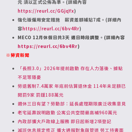
元 須以正式公佈為準。(詳細內容
https://reurl.cc/GGjqYx
)
強化版僱用安定措施 薪資差額補貼7成。(詳細內
容
https://reurl.cc/6bv4Rr
)
MECO 12月休假日共3天 週日時段調整。(詳細內容
https://reurl.cc/6bv4Rr
)
※勞資新聞
「長照3.0」2026年提前啟動 存在人力落後、據點
不足等隱憂
勞退舊制7.4萬家 年底前估算退休金 114年未足額已
開罰9家 罰鍰188萬元
週休三日有望？勞動部：延長處理期限廣泛收集意見
老宅延壽說明啟動 公寓公共空間最高補960萬元
內政部擴大戶政線上服務 即日起新增2項登記
減班休息規定修正 擴大通報對象與管道 勞工持書面