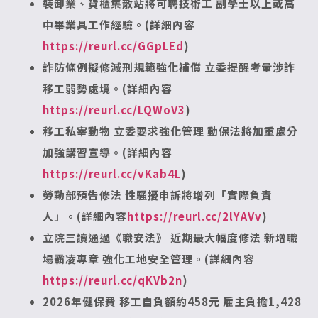
裝卸業、貨櫃集散站將可聘技術工 副學士以上或高
中畢業具工作經驗。(詳細內容
https://reurl.cc/GGpLEd
)
詐防條例擬修減刑規範強化補償 立委提醒考量涉詐
移工弱勢處境。(詳細內容
https://reurl.cc/LQWoV3
)
移工私宰動物 立委要求強化管理 動保法將加重處分
加強講習宣導。(詳細內容
https://reurl.cc/vKab4L
)
勞動部預告修法 性騷擾申訴將增列「實際負責
人」。(詳細內容
https://reurl.cc/2lYAVv
)
立院三讀通過《職安法》 近期最大幅度修法 新增職
場霸凌專章 強化工地安全管理。(詳細內容
https://reurl.cc/qKVb2n
)
2026年健保費 移工自負額約458元 雇主負擔1,428