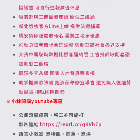
協議書 可自行通報減班休息
經濟部與工商團體座談 關注三議題
新北勞檢官方Line上線 提供法遵輔導
桃安獎即起開放報名 獲獎工地享優惠
推動身障者職場合理調整 勞動部籲社會各界支持
大貨車駕駛時數擬比照客運納管 工會批評缺配套恐
加劇缺工循環
展現多元永續 國家人才發展獎表揚
助掌握美歐法規 經濟部舉辦宣導會 避免陷入強迫勞
動風險 接軌國際趨勢
※小林開講youtube專區
公費流感疫苗，移工亦可施打
影片連結
https://reurl.cc/qKVb7p
語言小教室-煮稀飯、煎魚、煮湯