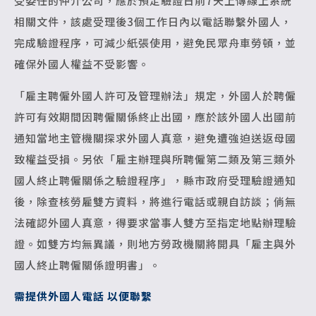
受委任的仲介公司，應於預定驗證日前7天上傳線上系統
相關文件，該處受理後3個工作日內以電話聯繫外國人，
完成驗證程序，可減少紙張使用，避免民眾舟車勞頓，並
確保外國人權益不受影響。
「雇主聘僱外國人許可及管理辦法」規定，外國人於聘僱
許可有效期間因聘僱關係終止出國，應於該外國人出國前
通知當地主管機關探求外國人真意，避免遭強迫送返母國
致權益受損。另依「雇主辦理與所聘僱第二類及第三類外
國人終止聘僱關係之驗證程序」，縣市政府受理驗證通知
後，除查核勞雇雙方資料，將進行電話或親自訪談；倘無
法確認外國人真意，得要求當事人雙方至指定地點辦理驗
證。如雙方均無異議，則地方勞政機關將開具「雇主與外
國人終止聘僱關係證明書」。
需提供外國人電話 以便聯繫