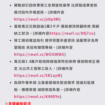
勞動部訂回收業移工定期查核基準
比照製造業查核
模式採內外框查核。(詳細內容
https://reurl.cc/jrDp0M
)
嘉南風災災損超過2萬3千戶
萬餘屋頂掀翻待修 突顯
缺工狀況。(詳細內容
https://reurl.cc/89j7zo
)
移工婦幼權益指引 提供完整孕產資訊
涵蓋懷孕及育
嬰階段 另設有關懷專線。(詳細內容
https://reurl.cc/WOGWW5
)
風災損3.4萬戶政院將提復原特別條例
勞部將修正規
定 允公共工程移工投入。(詳細內容
https://reurl.cc/5R1ayM
)
鬆綁外看申請 立委憂壓縮失智症需求
透過社區據
點、團體家屋 減輕家庭負擔。(詳細內容
https://reurl.cc/K90DYn
)
※
各國最新狀況