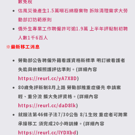
數免稅
估風災後產生1.5萬噸石綿廢棄物 拆除清理需求大勞
動部訂防範原則
僑外生專業工作聘僱許可逾1.9萬 上半年評點制初聘
人數1千6百人
※最新移工消息
勞動部公告聘僱外籍看護資格新標準
明訂被看護者
失能與依賴照護評估準則。(詳細內容
https://reurl.cc/yA7X8D
)
80
歲免評新制8月上路 勞動部推重症優先
申請案
輕、重分流 擴大免評資格。(詳細內容
https://reurl.cc/daD8lk
)
就服法第46條子法7/30公告 8/1生效
重症者可跨業
承接移工 須完成20小時訓練。(詳細內容
https://reurl.cc/lYDXbd
)