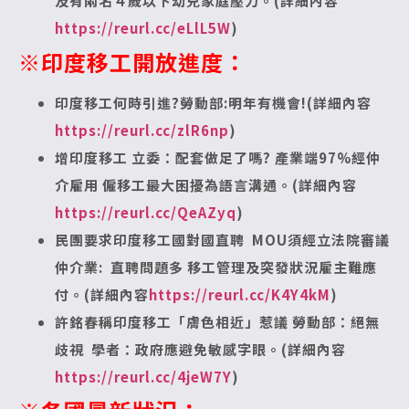
及有兩名４歲以下幼兒家庭壓力。(詳細內容
https://reurl.cc/eLlL5W
)
※印度移工開放進度
：
印度移工何時引進?勞動部:明年有機會!(詳細內容
https://reurl.cc/zlR6np
)
增印度移工 立委：配套做足了嗎?
產業端97%經仲
介雇用 僱移工最大困擾為語言溝通。(詳細內容
https://reurl.cc/QeAZyq
)
民團要求印度移工國對國直聘 MOU須經立法院審議
仲介業: 直聘問題多 移工管理及突發狀況雇主難應
付。(詳細內容
https://reurl.cc/K4Y4kM
)
許銘春稱印度移工「膚色相近」惹議
勞動部：絕無
歧視 學者：政府應避免敏感字眼。(詳細內容
https://reurl.cc/4jeW7Y
)