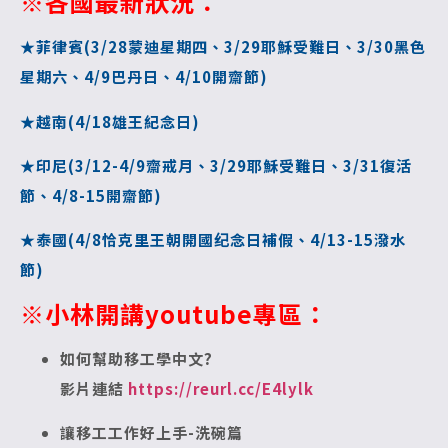
※各國最新狀況：
★菲律賓(3/28蒙迪星期四、3/29耶穌受難日、3/30黑色
星期六、4/9巴丹日、4/10開齋節)
★越南(4/18雄王紀念日)
★印尼(3/12-4/9齋戒月、3/29耶穌受難日、3/31復活
節、4/8-15開齋節)
★泰國(4/8恰克里王朝開國纪念日補假、4/13-15潑水
節
)
※小林開講youtube專區：
如何幫助移工學中文?
影片連結
https://reurl.cc/E4lylk
讓移工工作好上手-洗碗篇