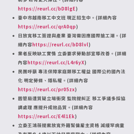
https://reurl.cc/bD8lgE
)
臺中市越南移工中文班 現正招生中。(詳細內容
https://reurl.cc/qrA0qp
)
日放寬移工簽證與產業 臺灣需因應國際搶工潮。(詳
細內容
https://reurl.cc/bD8lvl
)
業者反映缺工實情 立委要求勞動部宣導改善。(詳細
內容
https://reurl.cc/L4r6yX
)
民團呼籲 專法保障家庭類移工權益
國際公約國內法
化 明定勞條、隱私權。(詳細內容
https://reurl.cc/pr05zx
)
園管局遭質疑立場衝突 監院提糾正
移工爭議多採協
調處理 應提升成效品質。(詳細內容
https://reurl.cc/E4l1Ek
)
立委王鴻薇提案放寬外籍幫傭雇主資格
減緩罕病童