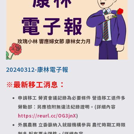
20240312-康林電子報
※最新移工消息
：
申請移工 勞資會議記錄為必要條件
營造移工退件多
勞動部：另應檢附無違法紀錄證明。(詳細內容
https://reurl.cc/OG3jnX
)
外展農務 立委籲納入就服機構參與
農忙時期工時限
制多 盼有更大彈性。(詳細內容