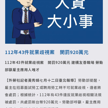
112年43件就業歧視案 開罰920萬元
112
年43件就業歧視案 開罰920萬元
建構友善職場 勞動
部籲雇主應用人唯才
【外勞社記者黃秀娟七月十二日臺北報導】
勞動部提醒，
雇主在招募面試勞工或聘用勞工時不可就業歧視，違者將
會處罰；根據統計，112年有43件違反就業歧視相關法規
被處罰，共處罰新台幣920萬元。勞動部呼籲，雇主應用