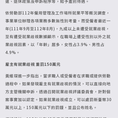
遣、退休政策及申訴程序等，給予差別待遇。
依勞動部112年僱用管理及工作場所就業平等概況調查，
事業單位辦理各項業務多數無性別考量。而受僱者最近一
年(111年9月至112年8月)，九成以上未遭受就業歧視，
至有遭受就業歧視數據顯示，在職場上遭受性別以外之就
業歧視因素，以「年齡」居多，女性占3.9%、男性占
4.9%。
雇主有就業歧視 重罰150萬元
黃維琛進一步指出，當求職人或受僱者在求職或提供勞動
過程中，如果發現雇主有就業歧視的情況，可以直接向地
方主管機關申訴，透過召開就業歧視評議委員會，針對個
案事實加以認定。如果就業歧視成立，可以處罰新臺幣30
萬元以上，150萬元以下的罰鍰，並且公布姓名。