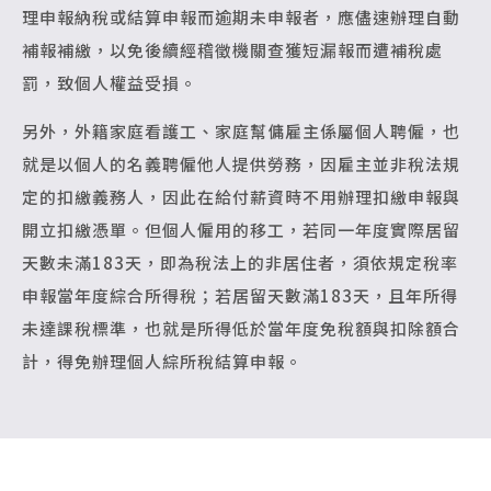
理申報納稅或結算申報而逾期未申報者，應儘速辦理自動
補報補繳，以免後續經稽徵機關查獲短漏報而遭補稅處
罰，致個人權益受損。
另外，外籍家庭看護工、家庭幫傭雇主係屬個人聘僱，也
就是以個人的名義聘僱他人提供勞務，因雇主並非稅法規
定的扣繳義務人，因此在給付薪資時不用辦理扣繳申報與
開立扣繳憑單。但個人僱用的移工，若同一年度實際居留
天數未滿183天，即為稅法上的非居住者，須依規定稅率
申報當年度綜合所得稅；若居留天數滿183天，且年所得
未達課稅標準，也就是所得低於當年度免稅額與扣除額合
計，得免辦理個人綜所稅結算申報。