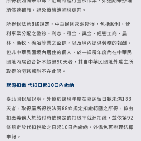
所得稅如尚未申報，近期將進行查核作業，如逾期未辦理
須儘速補報，避免後續遭補稅處罰。
所得稅法第8條規定，中華民國來源所得，包括股利、營
利事業分配之盈餘、利息、租金、獎金、經營工商、農
林、漁牧、礦冶等業之盈餘，以及境內提供勞務的報酬。
但非中華民國境內居住的個人，於一課稅年度內在中華民
國境內居留合計不超過90天者，其自中華民國境外雇主所
取得的勞務報酬不在此限。
就源扣繳 代扣日起10日內繳納
臺北國稅局說明，外僑於課稅年度在臺居留日數未滿183
天者，取得屬所得稅法第88條規定扣繳範圍之所得，係由
扣繳義務人於給付時依規定的扣繳率就源扣繳，並依第92
條規定於代扣稅款之日起10日內繳納，外僑免再辦理結算
申報。