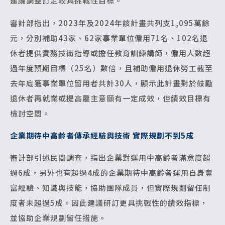
建議調整訂定較具挑戰性目標。
審計部指出，2023年及2024年該計畫共列支1,095萬餘
元，分別補助43家、62家事業單位僱用71名、102名退
休者提供實務技術指導或擔任教育訓練講師，僱用人數超
過年度預期目標（25名）數倍，且補助僱用退休勞工截至
去年底獲事業單位留用者共計30人，顯示此計畫對於鼓勵
退休者再就業或提高雇主意願有一定成效，但績效目標有
檢討空間。
企業期待中高齡者傳承經驗與技術 實際規劃不到5成
審計部引述民間調查，指出企業對運用中高齡者滿意度超
過6成，另外也有超過4成的企業期待中高齡者運用自身豐
富經驗、知識與技能，協助團隊成員，但實際規劃留任制
度者未超過5成。因此建議研訂更具挑戰性的績效指標，
並協助企業規劃留任措施。