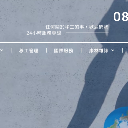
0
任何關於移工的事，歡迎問我
24小時服務專線
移工管理
國際服務
康林雜誌