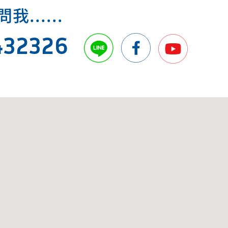
.....
432326