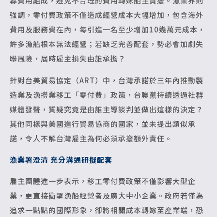
募費用組成，避免不合理的費用轉嫁船主負擔。漁業界則
強調，零付費政策不僅造成經營成本大幅增加，包含海外
費用及服務費在內，每引進一名至少增加10幾萬元成本，
許多漁船根本無法經營；若缺乏完善配套，勢必會加劇失
聯風險，屆時雇主損失由誰承擔？
針對台美貿易協定（ART）中，台灣承諾於三年內推動製
造業及漁撈業移工「零付費」政策，台聯黨持續透過社群
媒體發聲，質疑究竟是由誰主導談判並做出這樣的決定？
其他同樣與美國進行貿易協商的國家，並未提出類似承
諾，令人不解台灣雇主為何必須承擔額外責任。
漁業署澄清 充分溝通研擬配套
雇主團體進一步表示，移工零付費政策不僅影響大型企
業，更直接衝擊漁船經營者及廣大中小企業。政府若僅為
追求一點點的國際形象，卻將相關成本轉嫁至產業端，恐