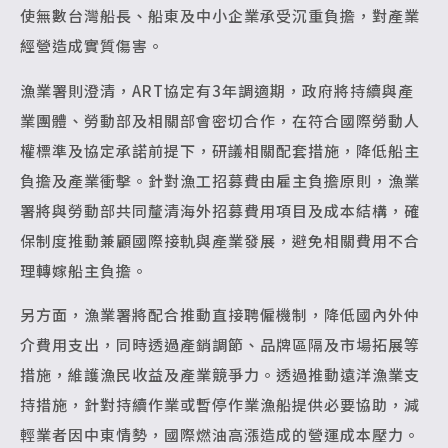
使無數台灣船長、船東及中小企業承受沉重負擔，對產業
經營造成實質傷害。
漁業署則澄清，ART協定有3年調適期，政府將持續與產
業團體、勞動部及相關部會密切合作，在符合國際勞動人
權標準及協定承諾前提下，研議相關配套措施，降低船主
負擔及產業衝擊。針對漁工招募費由雇主負擔原則，漁業
署將與勞動部共同釐清海外招募費用項目及成本結構，確
保制度推動兼顧國際接軌與產業發展，避免相關費用不合
理轉嫁船主負擔。
另方面，漁業署將配合推動直接聘僱機制，降低國內外仲
介費用支出，同時透過產銷調節、品牌區隔及市場拓展等
措施，維護漁民收益及產業競爭力。透過推動遠洋漁業支
持措施，針對持續作業或暫停作業漁船提供必要協助，減
輕業者因中東情勢，國際燃油高漲造成的營運成本壓力。