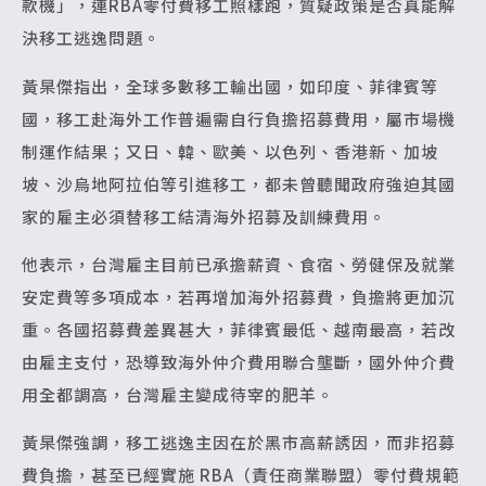
款機」，連RBA零付費移工照樣跑，質疑政策是否真能解
決移工逃逸問題。
黃杲傑指出，全球多數移工輸出國，如印度、菲律賓等
國，移工赴海外工作普遍需自行負擔招募費用，屬市場機
制運作結果；又日、韓、歐美、以色列、香港新、加坡
坡、沙烏地阿拉伯等引進移工，都未曾聽聞政府強迫其國
家的雇主必須替移工結清海外招募及訓練費用。
他表示，台灣雇主目前已承擔薪資、食宿、勞健保及就業
安定費等多項成本，若再增加海外招募費，負擔將更加沉
重。各國招募費差異甚大，菲律賓最低、越南最高，若改
由雇主支付，恐導致海外仲介費用聯合壟斷，國外仲介費
用全都調高，台灣雇主變成待宰的肥羊。
黃杲傑強調，移工逃逸主因在於黑市高薪誘因，而非招募
費負擔，甚至已經實施 RBA（責任商業聯盟）零付費規範